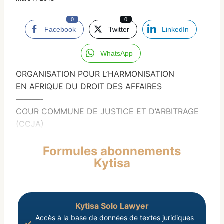
0
0
Facebook
Twitter
LinkedIn
WhatsApp
ORGANISATION POUR L’HARMONISATION
EN AFRIQUE DU DROIT DES AFFAIRES
———-
COUR COMMUNE DE JUSTICE ET D’ARBITRAGE
(CCJA)
Formules abonnements
Kytisa
Kytisa Solo Lawyer
Accès à la base de données de textes juridiques