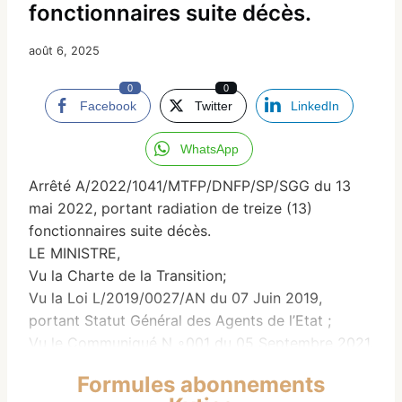
fonctionnaires suite décès.
août 6, 2025
0
0
Facebook
Twitter
LinkedIn
WhatsApp
Arrêté A/2022/1041/MTFP/DNFP/SP/SGG du 13
mai 2022, portant radiation de treize (13)
fonctionnaires suite décès.
LE MINISTRE,
Vu la Charte de la Transition;
Vu la Loi L/2019/0027/AN du 07 Juin 2019,
portant Statut Général des Agents de l’Etat ;
Vu le Communiqué N ∘001 du 05 Septembre 2021,
portant Prise Effective du Pouvoir par les Forces
Formules abonnements
de Défense et de Sécurité;