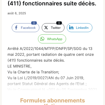
(411) fonctionnaires suite décès.
août 6, 2025
0
0
Facebook
Twitter
LinkedIn
WhatsApp
Arrêté A/2022/1044/MTFP/DNFP/SP/SGG du 13
mai 2022, portant radiation de quatre cent onze
(411) fonctionnaires suite décès.
LE MINISTRE,
Vu la Charte de la Transition;
Vu la Loi L/2019/0027/AN du 07 Juin 2019,
portant Statut Général des Agents de l’Etat ;
Vu le Communiqué N ∘001 du 05 Septembre 2021,
portant Prise Effective du Pouvoir par les Forces
Formules abonnements
de Défense et de Sécurité;