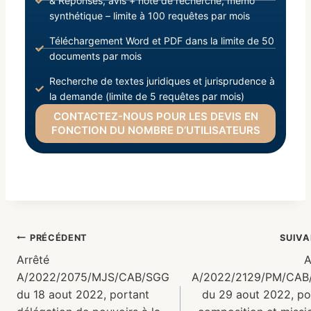
& Réponses, avis + note de recherche, mémo
synthétique – limite à 100 requêtes par mois
Téléchargement Word et PDF dans la limite de 50
documents par mois
Recherche de textes juridiques et jurisprudence à
la demande (limite de 5 requêtes par mois)
CONTACTEZ-NOUS POUR LES DEVIS EN
FONCTION DU NOMBRE D’UTILISATEURS
PRÉCÉDENT
SUIVA
Arrêté
A
A/2022/2075/MJS/CAB/SGG
A/2022/2129/PM/CAB
du 18 aout 2022, portant
du 29 aout 2022, po