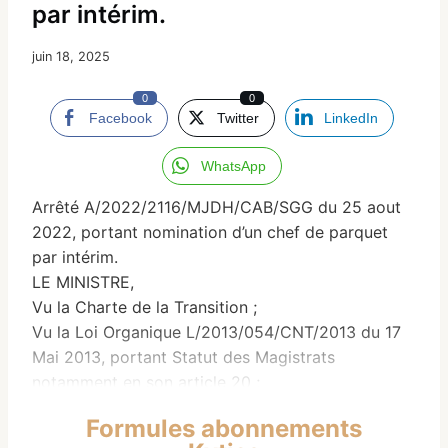
par intérim.
juin 18, 2025
0
0
Facebook
Twitter
LinkedIn
WhatsApp
Arrêté A/2022/2116/MJDH/CAB/SGG du 25 aout
2022, portant nomination d’un chef de parquet
par intérim.
LE MINISTRE,
Vu la Charte de la Transition ;
Vu la Loi Organique L/2013/054/CNT/2013 du 17
Mai 2013, portant Statut des Magistrats
notamment en son article 20 ;
Vu la Loi Organique L/2013/055/CNT/2013 du 17
Formules abonnements
Mai 2013, portant Organisation et Fonctionnement