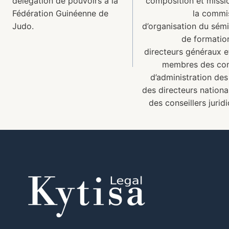
délégation de pouvoirs à la
composition et missi
Fédération Guinéenne de
la commi
Judo.
d’organisation du sémi
de formatio
directeurs généraux e
membres des con
d’administration des
des directeurs nationa
des conseillers jurid