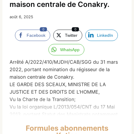
maison centrale de Conakry.
août 6, 2025
0
0
Facebook
Twitter
LinkedIn
WhatsApp
Arrêté A/2022/410/MJDH/CAB/SGG du 31 mars
2022, portant nomination du régisseur de la
maison centrale de Conakry.
LE GARDE DES SCEAUX, MINISTRE DE LA
JUSTICE ET DES DROITS DE L’HOMME,
Vu la Charte de la Transition;
Vu la loi organique L/2013/054/CNT du 17 Mai
2013, portant Statut des Magistrats notamment
en ces articles 35, 38 et suivants ;
Formules abonnements
Vu la Loi Organique L/2013/055/CNT du 17 Mai