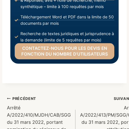
& Réponses, avis + note de recherche, mémo
synthétique – limite à 100 requêtes par mois
Téléchargement Word et PDF dans la limite de 50
documents par mois
Recherche de textes juridiques et jurisprudence à
la demande (limite de 5 requêtes par mois)
CONTACTEZ-NOUS POUR LES DEVIS EN
FONCTION DU NOMBRE D’UTILISATEURS
PRÉCÉDENT
SUIVA
Arrêté
Ar
A/2022/410/MJDH/CAB/SGG
A/2022/413/PM/SGG
du 31 mars 2022, portant
du 31 mars 2022, por