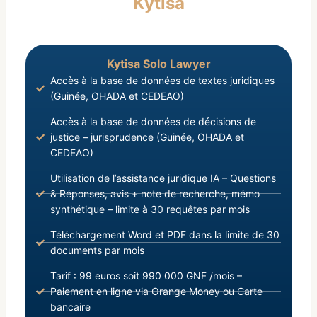
Kytisa
2013, portant Organisation et Fonctionnement du
Conseil Supérieur de la Magistrature ;
Kytisa Solo Lawyer
Accès à la base de données de textes juridiques
(Guinée, OHADA et CEDEAO)
Accès à la base de données de décisions de
justice – jurisprudence (Guinée, OHADA et
CEDEAO)
Utilisation de l’assistance juridique IA – Questions
& Réponses, avis + note de recherche, mémo
synthétique – limite à 30 requêtes par mois
Téléchargement Word et PDF dans la limite de 30
documents par mois
Tarif : 99 euros soit 990 000 GNF /mois –
Paiement en ligne via Orange Money ou Carte
bancaire