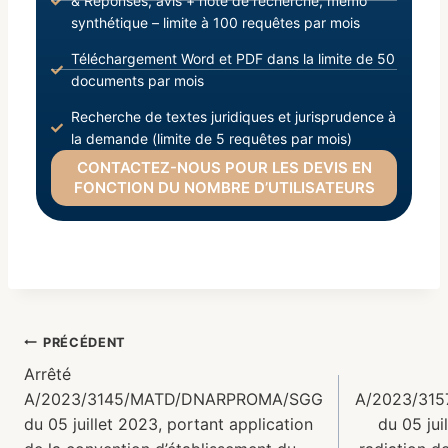
& Réponses, avis + note de recherche, mémo
synthétique – limite à 100 requêtes par mois
Téléchargement Word et PDF dans la limite de 50
documents par mois
Recherche de textes juridiques et jurisprudence à
la demande (limite de 5 requêtes par mois)
CONTACTEZ-NOUS POUR LES DEVIS EN
FONCTION DU NOMBRE D’UTILISATEURS
PRÉCÉDENT
Arrêté
A/2023/3145/MATD/DNARPROMA/SGG
A/2023/315
du 05 juillet 2023, portant application
du 05 jui