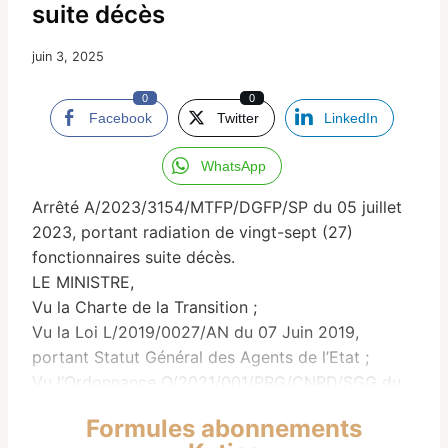
suite décès
juin 3, 2025
0
0
Facebook
Twitter
LinkedIn
WhatsApp
Arrêté A/2023/3154/MTFP/DGFP/SP du 05 juillet
2023, portant radiation de vingt-sept (27)
fonctionnaires suite décès.
LE MINISTRE,
Vu la Charte de la Transition ;
Vu la Loi L/2019/0027/AN du 07 Juin 2019,
portant Statut Général des Agents de l’Etat ;
Vu l’Ordonnance O/2021/001/PRG/CNRD/SGG du
17 Septembre 2021, portant Prorogation des Lois
Formules abonnements
Nationales, Conventions, Traités et Accords