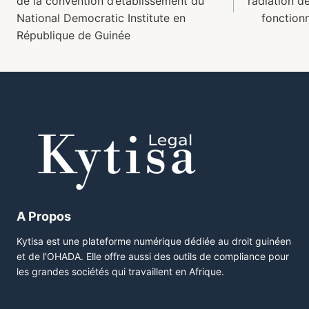
de la convention d’établissement du
radiation de
National Democratic Institute en
fonctionn
République de Guinée
A Propos
Kytisa est une plateforme numérique dédiée au droit guinéen
et de l'OHADA. Elle offre aussi des outils de compliance pour
les grandes sociétés qui travaillent en Afrique.