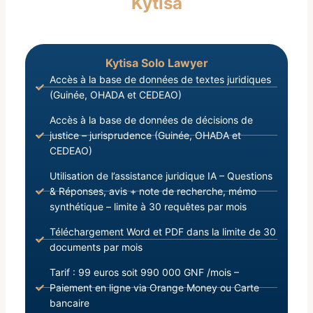
Kytisa
Internationaux en vigueur à la date du 05
Septembre 2021 ;
Kytisa Solo Lawyer
Accès à la base de données de textes juridiques
(Guinée, OHADA et CEDEAO)
Accès à la base de données de décisions de
justice – jurisprudence (Guinée, OHADA et
CEDEAO)
Utilisation de l’assistance juridique IA – Questions
& Réponses, avis + note de recherche, mémo
synthétique – limite à 30 requêtes par mois
Téléchargement Word et PDF dans la limite de 30
documents par mois
Tarif : 99 euros soit 990 000 GNF /mois –
Paiement en ligne via Orange Money ou Carte
bancaire