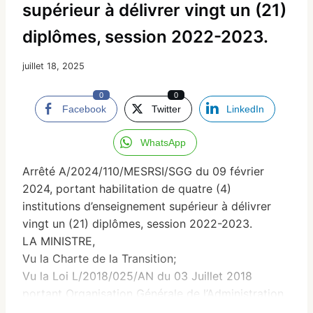
supérieur à délivrer vingt un (21)
diplômes, session 2022-2023.
juillet 18, 2025
0
0
Facebook
Twitter
LinkedIn
WhatsApp
Arrêté A/2024/110/MESRSI/SGG du 09 février
2024, portant habilitation de quatre (4)
institutions d’enseignement supérieur à délivrer
vingt un (21) diplômes, session 2022-2023.
LA MINISTRE,
Vu la Charte de la Transition;
Vu la Loi L/2018/025/AN du 03 Juillet 2018
portant Organisation Générale de l’Administration
Publique ; Vu la Loi L/2019/027/AN du 07 Juin