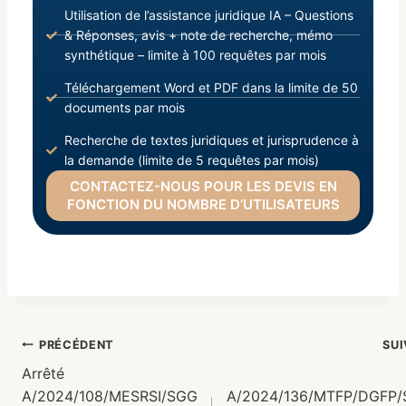
Utilisation de l’assistance juridique IA – Questions
& Réponses, avis + note de recherche, mémo
synthétique – limite à 100 requêtes par mois
Téléchargement Word et PDF dans la limite de 50
documents par mois
Recherche de textes juridiques et jurisprudence à
la demande (limite de 5 requêtes par mois)
CONTACTEZ-NOUS POUR LES DEVIS EN
FONCTION DU NOMBRE D’UTILISATEURS
PRÉCÉDENT
SU
Arrêté
A/2024/108/MESRSI/SGG
A/2024/136/MTFP/DGFP/