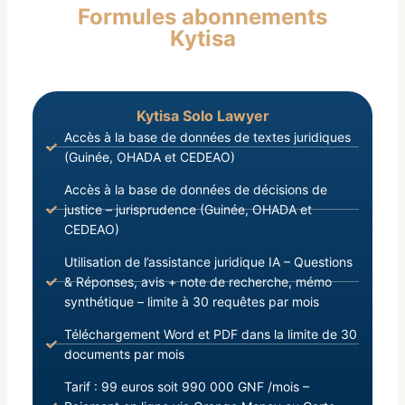
Formules abonnements
2019, portant Statut Général des Agents de l’Etat ;
Kytisa
Vu la loi L/2023/016/CNT du 21 Juillet 2023,
portant Statut Particulier des Institutions
d’Enseignement Supérieur, de Recherche
Scientifique, des Centres de Documentation et
Kytisa Solo Lawyer
d’information;
Accès à la base de données de textes juridiques
(Guinée, OHADA et CEDEAO)
Accès à la base de données de décisions de
justice – jurisprudence (Guinée, OHADA et
CEDEAO)
Utilisation de l’assistance juridique IA – Questions
& Réponses, avis + note de recherche, mémo
synthétique – limite à 30 requêtes par mois
Téléchargement Word et PDF dans la limite de 30
documents par mois
Tarif : 99 euros soit 990 000 GNF /mois –