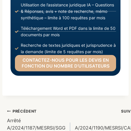
Utilisation de l’assistance juridique IA – Questions
& Réponses, avis + note de recherche, mémo
synthétique – limite à 100 requêtes par mois
Téléchargement Word et PDF dans la limite de 50
documents par mois
Recherche de textes juridiques et jurisprudence à
la demande (limite de 5 requêtes par mois)
CONTACTEZ-NOUS POUR LES DEVIS EN
FONCTION DU NOMBRE D’UTILISATEURS
PRÉCÉDENT
SUI
Arrêté
A/2024/1187/MESRSI/SGG
A/2024/1190/MESRSI/C