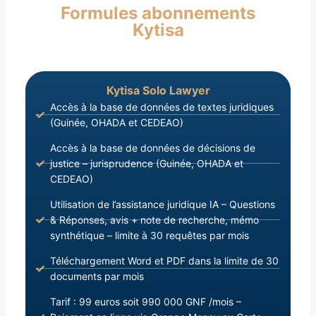
Formules abonnements
portant Statut Particulier des Institutions
Kytisa
d’Enseignement Supérieur, de Recherche
Scientifique, des Centres de Documentation et
d’Information ;
Kytisa Solo Lawyer
Accès à la base de données de textes juridiques
(Guinée, OHADA et CEDEAO)
Accès à la base de données de décisions de
justice – jurisprudence (Guinée, OHADA et
CEDEAO)
Utilisation de l’assistance juridique IA – Questions
& Réponses, avis + note de recherche, mémo
synthétique – limite à 30 requêtes par mois
Téléchargement Word et PDF dans la limite de 30
documents par mois
Tarif : 99 euros soit 990 000 GNF /mois –