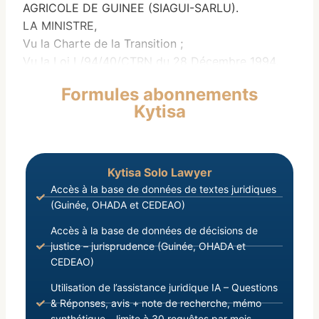
AGRICOLE DE GUINEE (SIAGUI-SARLU).
LA MINISTRE,
Vu la Charte de la Transition ;
Vu la Loi L/94/40/CTRN du 28 Décembre 1994,
portant Réglementation de la Concurrence et de
Formules abonnements
la Liberté des Prix;
Kytisa
Vu la Loi L/2018/025/AN du 03 Juillet 2018,
portant Organisation Générale l’Administration
Publique ;
Kytisa Solo Lawyer
Accès à la base de données de textes juridiques
(Guinée, OHADA et CEDEAO)
Accès à la base de données de décisions de
justice – jurisprudence (Guinée, OHADA et
CEDEAO)
Utilisation de l’assistance juridique IA – Questions
& Réponses, avis + note de recherche, mémo
synthétique – limite à 30 requêtes par mois