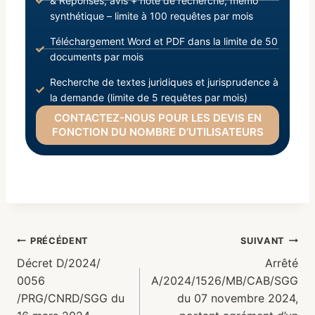
& Réponses, avis + note de recherche, mémo
synthétique – limite à 100 requêtes par mois
Téléchargement Word et PDF dans la limite de 50
documents par mois
Recherche de textes juridiques et jurisprudence à
la demande (limite de 5 requêtes par mois)
CONTACTEZ-NOUS POUR LES DEVIS EN
FONCTION DU NOMBRE D’UTILISATEURS
PRÉCÉDENT
SUIVANT
Décret D/2024/
Arrêté
0056
A/2024/1526/MB/CAB/SGG
/PRG/CNRD/SGG du
du 07 novembre 2024,