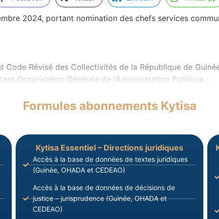
re 2024, portant nomination des chefs services communau
t Code Révisé des Collectivités de la République de Guinée
tant Organisation Générale de l’Administration Publique ;
Formules abonnements Kytisa
Kytisa Essentiel – Directions juridiques
Accès à la base de données de textes juridiques
(Guinée, OHADA et CEDEAO)
Accès à la base de données de décisions de
justice – jurisprudence (Guinée, OHADA et
CEDEAO)