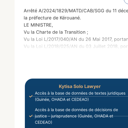
Arrêté A/2024/1829/MATD/CAB/SGG du 11 décemb
la préfecture de Kérouané.
LE MINISTRE,
Vu la Charte de la Transition ;
Vu la Loi L/2017/040/AN du 26 Mai 2017, portan
Vu la Loi L/2018/025/AN du 03 Juillet 2018, por
Kytisa Solo Lawyer
Accès à la base de données de textes juridiques
(Guinée, OHADA et CEDEAO)
Accès à la base de données de décisions de
justice – jurisprudence (Guinée, OHADA et
CEDEAO)