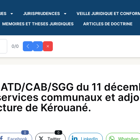
UES
JURISPRUDENCES
VEILLE JURIDIQUE ET CONFOR
MEMOIRES ET THESES JURIDIQUES
ARTICLES DE DOCTRINE
0/0
ATD/CAB/SGG du 11 décemb
ervices communaux et adjoint
ture de Kérouané.
0
0
Facebook
Twitter
LinkedIn
WhatsApp