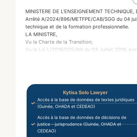
MINISTERE DE L’ENSEIGNEMENT TECHNIQUE, 
Arrêté A/2024/896/METFPE/CAB/SGG du 04 juillet
technique et de la formation professionnelle.
LA MINISTRE,
Vu la Charte de la Transition;
Vu la Loi L/2018/025/AN du 03 Juillet 2018, por
Kytisa Solo Lawyer
Accès à la base de données de textes juridiques
(Guinée, OHADA et CEDEAO)
Accès à la base de données de décisions de
justice – jurisprudence (Guinée, OHADA et
CEDEAO)