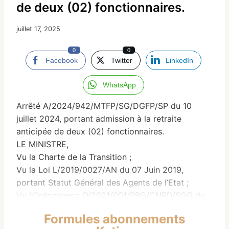
de deux (02) fonctionnaires.
juillet 17, 2025
0
0
Facebook
Twitter
LinkedIn
WhatsApp
Arrêté A/2024/942/MTFP/SG/DGFP/SP du 10
juillet 2024, portant admission à la retraite
anticipée de deux (02) fonctionnaires.
LE MINISTRE,
Vu la Charte de la Transition ;
Vu la Loi L/2019/0027/AN du 07 Juin 2019,
portant Statut Général des Agents de l’Etat ;
Vu l’Ordonnance O/2021/001/PRG/CNRD/SGG du
16 Septembre 2021, portant Prorogation des Lois
Formules abonnements
Nationales, Conventions, Traités et Accords