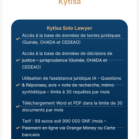
Kytisa
Internationaux en vigueur à la date du 05
Septembre 2021 ;
Kytisa Solo Lawyer
Accès à la base de données de textes juridiques
(Guinée, OHADA et CEDEAO)
Accès à la base de données de décisions de
justice – jurisprudence (Guinée, OHADA et
CEDEAO)
Utilisation de l’assistance juridique IA – Questions
& Réponses, avis + note de recherche, mémo
synthétique – limite à 30 requêtes par mois
Téléchargement Word et PDF dans la limite de 30
documents par mois
Tarif : 99 euros soit 990 000 GNF /mois –
Paiement en ligne via Orange Money ou Carte
bancaire