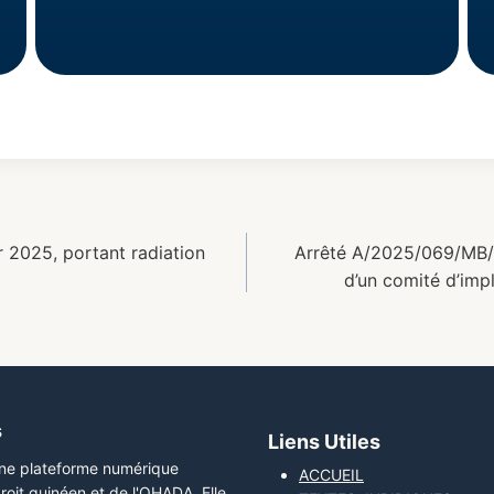
2025, portant radiation
Arrêté A/2025/069/MB/
d’un comité d’imp
s
Liens Utiles
une plateforme numérique
ACCUEIL
roit guinéen et de l'OHADA. Elle