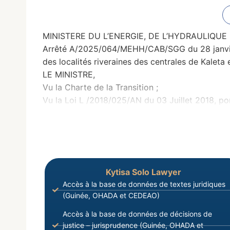
MINISTERE DU L’ENERGIE, DE L’HYDRAULIQU
Arrêté A/2025/064/MEHH/CAB/SGG du 28 janvier 20
des localités riveraines des centrales de Kaleta 
LE MINISTRE,
Vu la Charte de la Transition ;
Vu la Loi L /2018/025/AN du 03 Juillet 2018, por
Kytisa Solo Lawyer
Accès à la base de données de textes juridiques
(Guinée, OHADA et CEDEAO)
Accès à la base de données de décisions de
justice – jurisprudence (Guinée, OHADA et