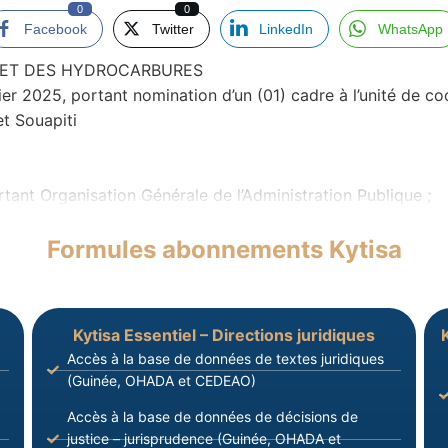
0
0
Facebook
Twitter
LinkedIn
WhatsApp
E ET DES HYDROCARBURES
25, portant nomination d’un (01) cadre à l’unité de coordi
et Souapiti
tant Organisation Générale de l’Administration Publique ;
Formules abonnements Kytisa
Kytisa Essentiel – Directions juridiques
Accès à la base de données de textes juridiques
(Guinée, OHADA et CEDEAO)
Accès à la base de données de décisions de
justice – jurisprudence (Guinée, OHADA et