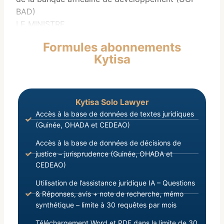
BAD)
LE MINISTRE,
Vu la Charte de la Transition ;
Formules abonnements
Vu la Loi L/201 8/025/AN du 03 Juillet 201 8,
Kytisa
portant Organisation Générale de l’Administration
Publique ;
Kytisa Solo Lawyer
Accès à la base de données de textes juridiques
(Guinée, OHADA et CEDEAO)
Accès à la base de données de décisions de
justice – jurisprudence (Guinée, OHADA et
CEDEAO)
Utilisation de l’assistance juridique IA – Questions
& Réponses, avis + note de recherche, mémo
synthétique – limite à 30 requêtes par mois
Téléchargement Word et PDF dans la limite de 30