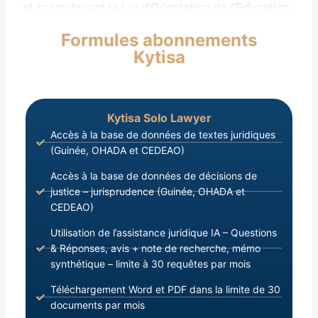
et promulguant la Loi d’Orientation de l’Education
Nationale ;
Formules abonnements
Vu la loi L/2005/011/AN du 04 Juillet 2005,
Kytisa
adoptant et promulguant la Loi d’Orientation de la
Recherche Scientifique et Technique ;
Kytisa Solo Lawyer
Accès à la base de données de textes juridiques
(Guinée, OHADA et CEDEAO)
Accès à la base de données de décisions de
justice – jurisprudence (Guinée, OHADA et
CEDEAO)
Utilisation de l’assistance juridique IA – Questions
& Réponses, avis + note de recherche, mémo
synthétique – limite à 30 requêtes par mois
Téléchargement Word et PDF dans la limite de 30
documents par mois