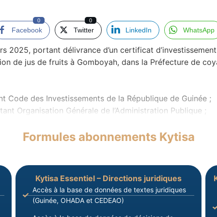
0
0
Facebook
Twitter
LinkedIn
WhatsApp
25, portant délivrance d’un certificat d’investissement po
ction de jus de fruits à Gomboyah, dans la Préfecture de co
t Code des Investissements de la République de Guinée ;
tant Organisation Générale de l’Administration Publique ;
Formules abonnements Kytisa
Kytisa Essentiel – Directions juridiques
Accès à la base de données de textes juridiques
(Guinée, OHADA et CEDEAO)