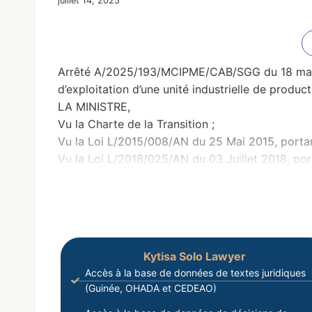
juillet 14, 2025
Arrêté A/2025/193/MCIPME/CAB/SGG du 18 mars 20
d’exploitation d’une unité industrielle de produ
LA MINISTRE,
Vu la Charte de la Transition ;
Vu la Loi L/2015/008/AN du 25 Mai 2015, portan
Vu la Loi L/2018/025/AN du 03 Juillet 2018, por
Kytisa Solo Lawyer
Accès à la base de données de textes juridiques
(Guinée, OHADA et CEDEAO)