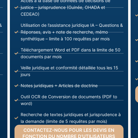
Accès à la base de données de décisions de
justice – jurisprudence (Guinée, OHADA et
CEDEAO)
&
Utilisation de l’assistance juridique IA – Questions &
Réponses, avis + note de recherche, mémo
synthétique – limite à 100 requêtes par mois
Téléchargement Word et PDF dans la limite de 50
documents par mois
Veille juridique et conformité détaillée tous les 15
jours
Notes juridiques + Articles de doctrine
Outil OCR de Conversion de documents (PDF to
word)
Recherche de textes juridiques et jurisprudence à
la demande (limite de 5 requêtes par mois)
CONTACTEZ-NOUS POUR LES DEVIS EN
FONCTION DU NOMBRE D’UTILISATEURS