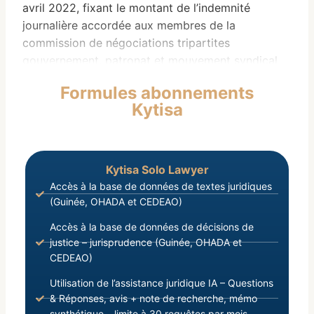
avril 2022, fixant le montant de l’indemnité
journalière accordée aux membres de la
commission de négociations tripartites
gouvernement, patronat et mouvement syndical
Guinée du 07 avril 2022.
Formules abonnements
LES MINISTRES,
Kytisa
Vu la Charte de la Transition ;
Kytisa Solo Lawyer
Accès à la base de données de textes juridiques
(Guinée, OHADA et CEDEAO)
Accès à la base de données de décisions de
justice – jurisprudence (Guinée, OHADA et
CEDEAO)
Utilisation de l’assistance juridique IA – Questions
& Réponses, avis + note de recherche, mémo
synthétique – limite à 30 requêtes par mois