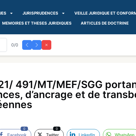
UES
JURISPRUDENCES
VEILLE JURIDIQUE ET CONFOR
MEMOIRES ET THESES JURIDIQUES
ARTICLES DE DOCTRINE
0/0
21/ 491/MT/MEF/SGG portant
nces, d’ancrage et de trans
néennes
0
0
Facebook
Twitter
LinkedIn
WhatsApp