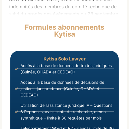
indemnités des membres du comité technique de
suivi du procès des événements du 28 septembre
2009.
Formules abonnements
LES MINISTRES,
Kytisa
Vu la Charte de la Transition;
Kytisa Solo Lawyer
Accès à la base de données de textes juridiques
(Guinée, OHADA et CEDEAO)
Accès à la base de données de décisions de
justice – jurisprudence (Guinée, OHADA et
CEDEAO)
Utilisation de l’assistance juridique IA – Questions
& Réponses, avis + note de recherche, mémo
synthétique – limite à 30 requêtes par mois
Téléchargement Word et PDF dans la limite de 30