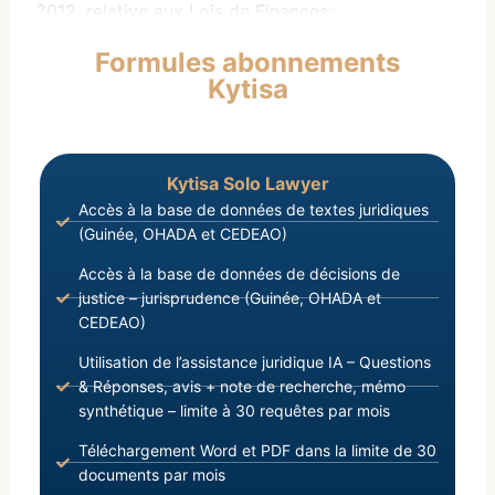
2012, relative aux Lois de Finances;
Vu La Loi L/2017/056/AN du 08 Décembre 2017,
Formules abonnements
modifiant Certaines Dispositions de la Loi
Kytisa
L/2016/075/AN du 30 Décembre 2016, portant
Gouvernance Financière des sociétés et
Établissements Publics ;
Kytisa Solo Lawyer
Accès à la base de données de textes juridiques
(Guinée, OHADA et CEDEAO)
Accès à la base de données de décisions de
justice – jurisprudence (Guinée, OHADA et
CEDEAO)
Utilisation de l’assistance juridique IA – Questions
& Réponses, avis + note de recherche, mémo
synthétique – limite à 30 requêtes par mois
Téléchargement Word et PDF dans la limite de 30
documents par mois