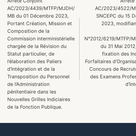
Arrêté Conjoint
Arrêté
AC/2023/4439/MTFP/MJDH/
AC/2023/4522/M
MB du 01 Décembre 2023,
SNCEPC du 15 D
Portant Création, Mission et
2023, modifiant
Composition de la
Commission interministérielle
N°2012/6219/MTFP/M
chargée de la Révision du
du 31 Mai 2012
Statut particulier, de
fixation des I
l’élaboration des Paliers
Forfaitaires d’Organis
d’Intégration et de la
Concours de Recrut
Transposition du Personnel
des Examens Profes
de l’Administration
d’In
pénitentiaire dans les
Nouvelles Grilles Indiciaires
de la Fonction Publique.