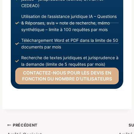
CEDEAO)
Utilisation de l’assistance juridique IA – Questions
& Réponses, avis + note de recherche, mémo
synthétique – limite à 100 requêtes par mois
Téléchargement Word et PDF dans la limite de 50
documents par mois
Recherche de textes juridiques et jurisprudence à
la demande (limite de 5 requêtes par mois)
CONTACTEZ-NOUS POUR LES DEVIS EN
FONCTION DU NOMBRE D’UTILISATEURS
PRÉCÉDENT
S