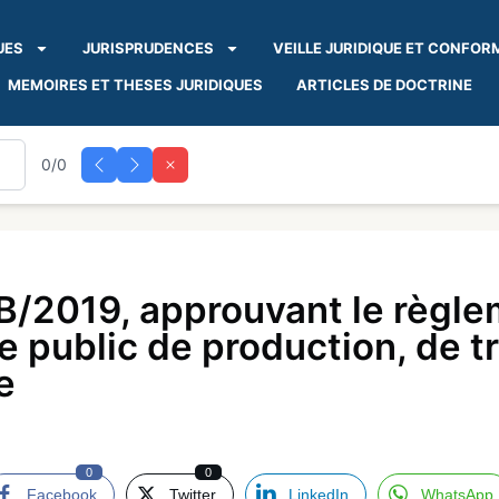
UES
JURISPRUDENCES
VEILLE JURIDIQUE ET CONFOR
MEMOIRES ET THESES JURIDIQUES
ARTICLES DE DOCTRINE
0/0
2019, approuvant le règlem
ce public de production, de t
e
0
0
Facebook
Twitter
LinkedIn
WhatsApp