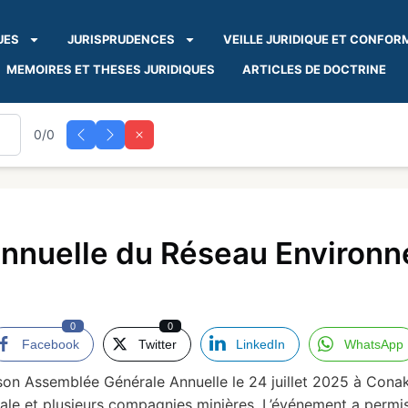
UES
JURISPRUDENCES
VEILLE JURIDIQUE ET CONFOR
MEMOIRES ET THESES JURIDIQUES
ARTICLES DE DOCTRINE
0/0
nnuelle du Réseau Environn
0
0
Facebook
Twitter
LinkedIn
WhatsApp
n Assemblée Générale Annuelle le 24 juillet 2025 à Conakry
e et plusieurs compagnies minières. L’événement a permis 