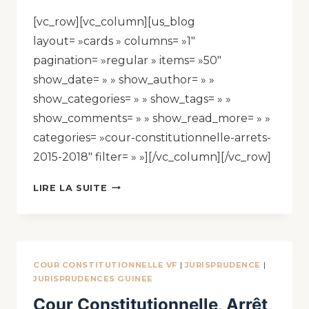
[vc_row][vc_column][us_blog
layout= »cards » columns= »1″
pagination= »regular » items= »50″
show_date= » » show_author= » »
show_categories= » » show_tags= » »
show_comments= » » show_read_more= » »
categories= »cour-constitutionnelle-arrets-
2015-2018″ filter= » »][/vc_column][/vc_row]
LIRE LA SUITE
COUR CONSTITUTIONNELLE VF
|
JURISPRUDENCE
|
JURISPRUDENCES GUINEE
Cour Constitutionnelle, Arrêt