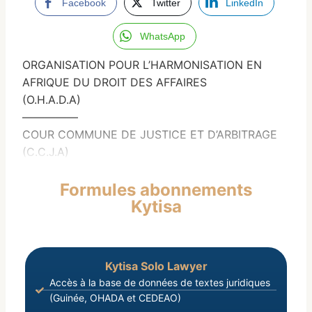
Facebook
Twitter
LinkedIn
WhatsApp
ORGANISATION POUR L’HARMONISATION EN
AFRIQUE DU DROIT DES AFFAIRES
(O.H.A.D.A)
—————
COUR COMMUNE DE JUSTICE ET D’ARBITRAGE
(C.C.J.A)
Formules abonnements
Kytisa
Kytisa Solo Lawyer
Accès à la base de données de textes juridiques
(Guinée, OHADA et CEDEAO)