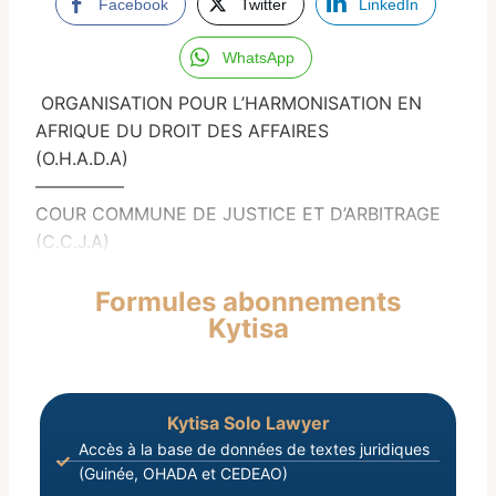
Facebook
Twitter
LinkedIn
WhatsApp
ORGANISATION POUR L’HARMONISATION EN
AFRIQUE DU DROIT DES AFFAIRES
(O.H.A.D.A)
—————
COUR COMMUNE DE JUSTICE ET D’ARBITRAGE
(C.C.J.A)
Formules abonnements
Kytisa
Kytisa Solo Lawyer
Accès à la base de données de textes juridiques
(Guinée, OHADA et CEDEAO)