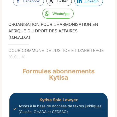
Facebook
Twitter
LinkedIn
WhatsApp
ORGANISATION POUR L’HARMONISATION EN
AFRIQUE DU DROIT DES AFFAIRES
(O.H.A.D.A)
—————
COUR COMMUNE DE JUSTICE ET D’ARBITRAGE
(C.C.J.A)
Formules abonnements
Kytisa
Kytisa Solo Lawyer
Accès à la base de données de textes juridiques
(Guinée, OHADA et CEDEAO)