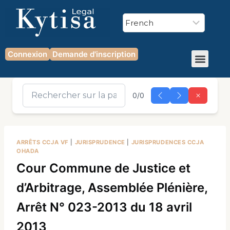
Connexion
Demande d'inscription
0/0
ARRÊTS CCJA VF
|
JURISPRUDENCE
|
JURISPRUDENCES CCJA
OHADA
Cour Commune de Justice et
d’Arbitrage, Assemblée Plénière,
Arrêt N° 023-2013 du 18 avril
2013