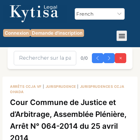
Connexion
Demande d'inscription
0/0
ARRÊTS CCJA VF
|
JURISPRUDENCE
|
JURISPRUDENCES CCJA
OHADA
Cour Commune de Justice et
d’Arbitrage, Assemblée Plénière,
Arrêt N° 064-2014 du 25 avril
2014