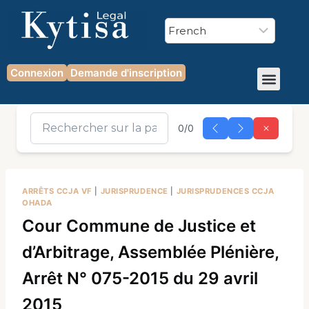
Connexion
Demande d'inscription
0/0
ARRÊTS CCJA VF
|
JURISPRUDENCE
|
JURISPRUDENCES CCJA
OHADA
Cour Commune de Justice et
d’Arbitrage, Assemblée Plénière,
Arrêt N° 075-2015 du 29 avril
2015