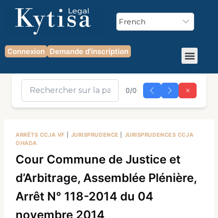
Connexion
Demande d'inscription
0/0
ARRÊTS CCJA VF
|
JURISPRUDENCE
|
JURISPRUDENCES CCJA
OHADA
Cour Commune de Justice et
d’Arbitrage, Assemblée Plénière,
Arrêt N° 118-2014 du 04
novembre 2014