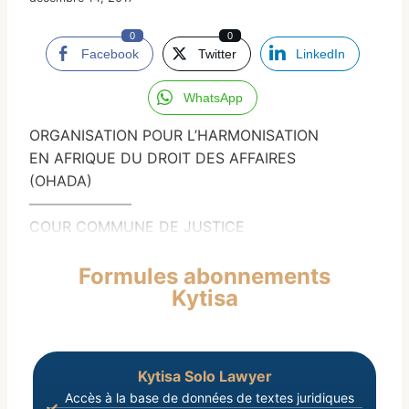
0
0
Facebook
Twitter
LinkedIn
WhatsApp
ORGANISATION POUR L’HARMONISATION
EN AFRIQUE DU DROIT DES AFFAIRES
(OHADA)
———————
COUR COMMUNE DE JUSTICE
Formules abonnements
Kytisa
Kytisa Solo Lawyer
Accès à la base de données de textes juridiques