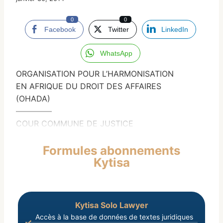
0
0
Facebook
Twitter
LinkedIn
WhatsApp
ORGANISATION POUR L’HARMONISATION
EN AFRIQUE DU DROIT DES AFFAIRES
(OHADA)
————–
COUR COMMUNE DE JUSTICE
Formules abonnements
Kytisa
Kytisa Solo Lawyer
Accès à la base de données de textes juridiques