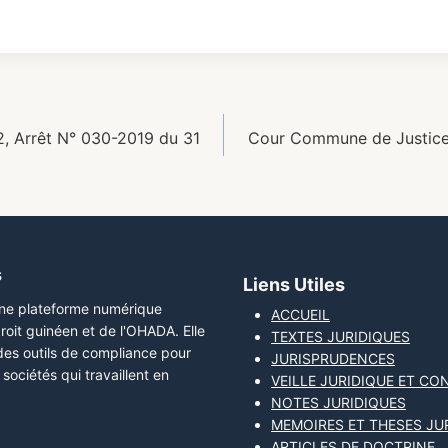
, Arrêt N° 030-2019 du 31
Cour Commune de Justice 
s
Liens Utiles
une plateforme numérique
ACCUEIL
roit guinéen et de l'OHADA. Elle
TEXTES JURIDIQUES
 des outils de compliance pour
JURISPRUDENCES
sociétés qui travaillent en
VEILLE JURIDIQUE ET CO
NOTES JURIDIQUES
MEMOIRES ET THESES JU
ARTICLES DE DOCTRINE