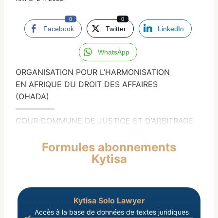
0
0
Facebook
Twitter
LinkedIn
WhatsApp
ORGANISATION POUR L’HARMONISATION
EN AFRIQUE DU DROIT DES AFFAIRES
(OHADA)
—————
COUR COMMUNE DE JUSTICE ET D’ARBITRAGE
Formules abonnements
Kytisa
Kytisa Solo Lawyer
Accès à la base de données de textes juridiques