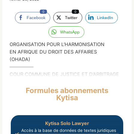
0
0
Facebook
Twitter
LinkedIn
WhatsApp
ORGANISATION POUR L’HARMONISATION
EN AFRIQUE DU DROIT DES AFFAIRES
(OHADA)
—————
COUR COMMUNE DE JUSTICE ET D’ARBITRAGE
Formules abonnements
Kytisa
Kytisa Solo Lawyer
Accès à la base de données de textes juridiques