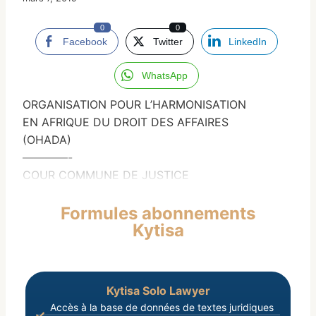
0
0
Facebook
Twitter
LinkedIn
WhatsApp
ORGANISATION POUR L’HARMONISATION
EN AFRIQUE DU DROIT DES AFFAIRES
(OHADA)
————-
COUR COMMUNE DE JUSTICE
Formules abonnements
Kytisa
Kytisa Solo Lawyer
Accès à la base de données de textes juridiques