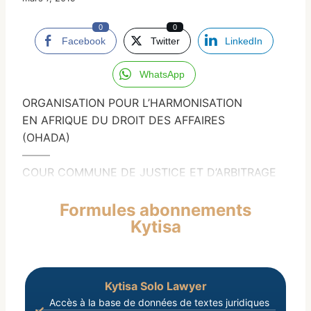
0
0
Facebook
Twitter
LinkedIn
WhatsApp
ORGANISATION POUR L’HARMONISATION
EN AFRIQUE DU DROIT DES AFFAIRES
(OHADA)
——–
COUR COMMUNE DE JUSTICE ET D’ARBITRAGE
Formules abonnements
Kytisa
Kytisa Solo Lawyer
Accès à la base de données de textes juridiques