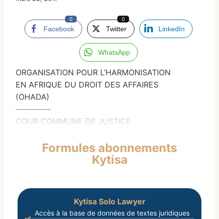
0
0
Facebook
Twitter
LinkedIn
WhatsApp
ORGANISATION POUR L’HARMONISATION
EN AFRIQUE DU DROIT DES AFFAIRES
(OHADA)
————–
COUR COMMUNE DE JUSTICE
Formules abonnements
Kytisa
Kytisa Solo Lawyer
Accès à la base de données de textes juridiques