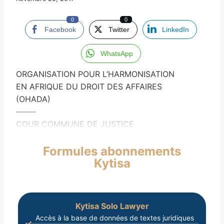
0
0
Facebook
Twitter
LinkedIn
WhatsApp
ORGANISATION POUR L’HARMONISATION
EN AFRIQUE DU DROIT DES AFFAIRES
(OHADA)
——–
COUR COMMUNE DE JUSTICE
Formules abonnements
Kytisa
Kytisa Solo Lawyer
Accès à la base de données de textes juridiques