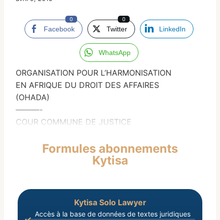
0
0
Facebook
Twitter
LinkedIn
WhatsApp
ORGANISATION POUR L’HARMONISATION
EN AFRIQUE DU DROIT DES AFFAIRES
(OHADA)
———-
COUR COMMUNE DE JUSTICE
Formules abonnements
Kytisa
Kytisa Solo Lawyer
Accès à la base de données de textes juridiques