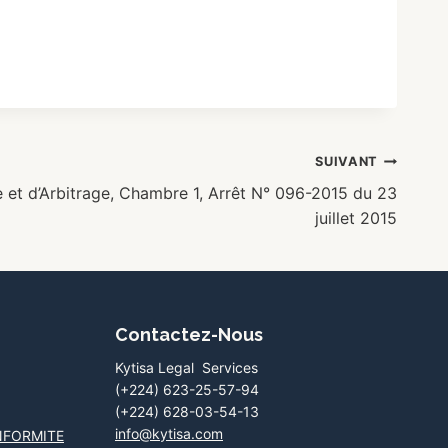
SUIVANT
et d’Arbitrage, Chambre 1, Arrêt N° 096-2015 du 23
juillet 2015
Contactez-Nous
Kytisa Legal Services
(+224) 623-25-57-94
(+224) 628-03-54-13
info@kytisa.com
NFORMITE