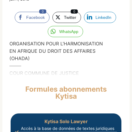
0
0
Facebook
Twitter
LinkedIn
WhatsApp
ORGANISATION POUR L’HARMONISATION
EN AFRIQUE DU DROIT DES AFFAIRES
(OHADA)
——–
COUR COMMUNE DE JUSTICE
Formules abonnements
Kytisa
Kytisa Solo Lawyer
Accès à la base de données de textes juridiques