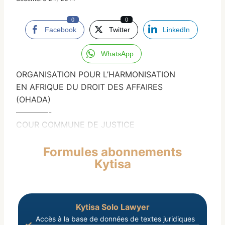
0
0
Facebook
Twitter
LinkedIn
WhatsApp
ORGANISATION POUR L’HARMONISATION
EN AFRIQUE DU DROIT DES AFFAIRES
(OHADA)
————-
COUR COMMUNE DE JUSTICE
Formules abonnements
Kytisa
Kytisa Solo Lawyer
Accès à la base de données de textes juridiques