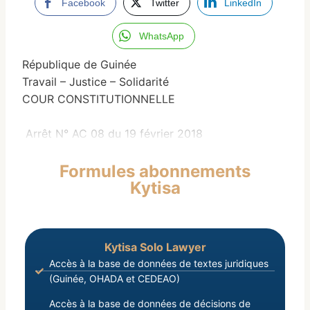
Facebook
Twitter
LinkedIn
WhatsApp
République de Guinée
Travail – Justice – Solidarité
COUR CONSTITUTIONNELLE
Arrêt N° AC 08 du 19 février 2018
Formules abonnements
Kytisa
Kytisa Solo Lawyer
Accès à la base de données de textes juridiques
(Guinée, OHADA et CEDEAO)
Accès à la base de données de décisions de