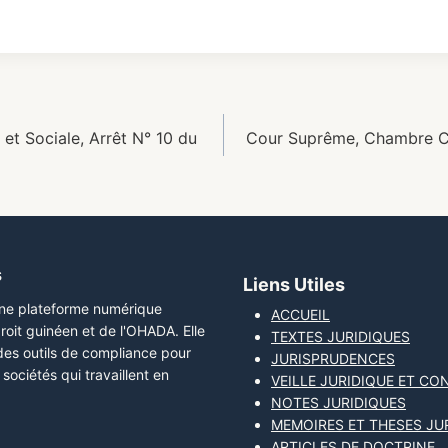
t Sociale, Arrêt N° 10 du
Cour Suprême, Chambre Civ
s
Liens Utiles
une plateforme numérique
ACCUEIL
roit guinéen et de l'OHADA. Elle
TEXTES JURIDIQUES
 des outils de compliance pour
JURISPRUDENCES
sociétés qui travaillent en
VEILLE JURIDIQUE ET CO
NOTES JURIDIQUES
MEMOIRES ET THESES JU
ARTICLES DE DOCTRINE