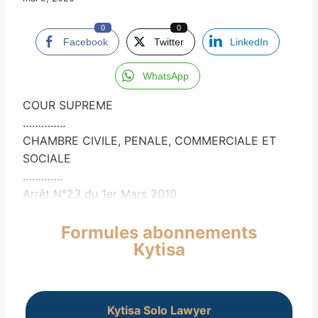
0
0
Facebook
Twitter
LinkedIn
WhatsApp
COUR SUPREME
…………..
CHAMBRE CIVILE, PENALE, COMMERCIALE ET
SOCIALE
………….
Arrêt N°23 du 1er Mars 2010
Formules abonnements
Kytisa
Kytisa Solo Lawyer