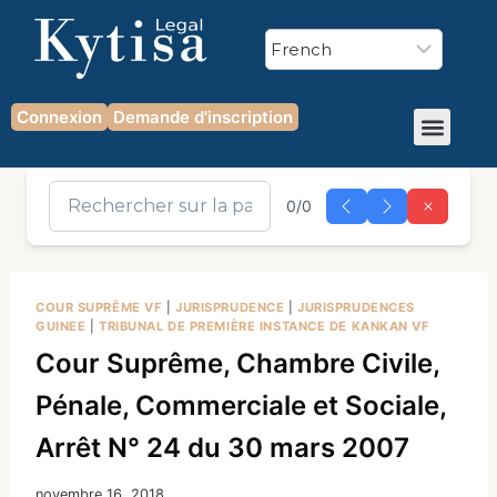
Connexion
Demande d'inscription
0/0
COUR SUPRÊME VF
|
JURISPRUDENCE
|
JURISPRUDENCES
GUINEE
|
TRIBUNAL DE PREMIÈRE INSTANCE DE KANKAN VF
Cour Suprême, Chambre Civile,
Pénale, Commerciale et Sociale,
Arrêt N° 24 du 30 mars 2007
novembre 16, 2018