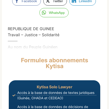
Facebook
Twitter
LinkedIn
WhatsApp
REPUBLIQUE DE GUINEE
Travail – Justice – Solidarité
——–
Au nom du Peuple Guinéen
Formules abonnements
Kytisa
Kytisa Solo Lawyer
Accès à la base de données de textes juridiques
(Guinée, OHADA et CEDEAO)
Accès à la base de données de décisions de