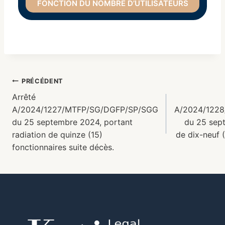
FONCTION DU NOMBRE D’UTILISATEURS
PRÉCÉDENT
Arrêté
A/2024/1227/MTFP/SG/DGFP/SP/SGG
A/2024/122
du 25 septembre 2024, portant
du 25 sept
radiation de quinze (15)
de dix-neuf (
fonctionnaires suite décès.